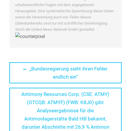
urheberrechtliche Fragen mit dem angegebenen
Herausgeber. Eine systematische Speicherung dieser Daten
sowie die Verwendung auch von Teilen dieses
Datenbankwerks sind nur mit schriftlicher Genehmigung
durch die United News Network GmbH gestattet.
Beitragsnavigation
Previous
„Bundesregierung sieht ihren Fehler
post:
endlich ein“
Next
Antimony Resources Corp. (CSE: ATMY)
post:
(OTCQB: ATMYF) (FWB: K8J0) gibt
Analyseergebnisse für die
Antimonlagerstätte Bald Hill bekannt,
darunter Abschnitte mit 26,9 % Antimon