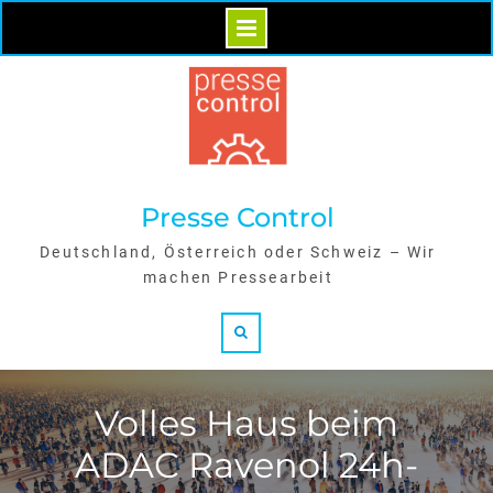
Skip
to
content
Presse Control
Deutschland, Österreich oder Schweiz – Wir
machen Pressearbeit
Search
Volles Haus beim
ADAC Ravenol 24h-