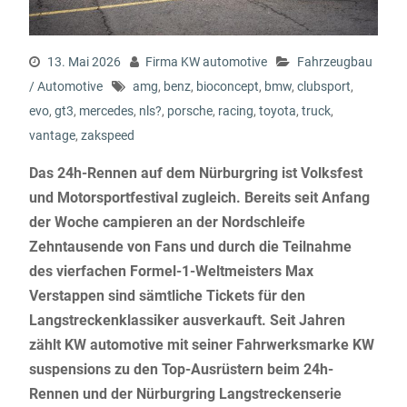
13. Mai 2026
Firma KW automotive
Fahrzeugbau
/ Automotive
amg
,
benz
,
bioconcept
,
bmw
,
clubsport
,
evo
,
gt3
,
mercedes
,
nls?
,
porsche
,
racing
,
toyota
,
truck
,
vantage
,
zakspeed
Das 24h-Rennen auf dem Nürburgring ist Volksfest
und Motorsportfestival zugleich. Bereits seit Anfang
der Woche campieren an der Nordschleife
Zehntausende von Fans und durch die Teilnahme
des vierfachen Formel-1-Weltmeisters Max
Verstappen sind sämtliche Tickets für den
Langstreckenklassiker ausverkauft. Seit Jahren
zählt KW automotive mit seiner Fahrwerksmarke KW
suspensions zu den Top-Ausrüstern beim 24h-
Rennen und der Nürburgring Langstreckenserie