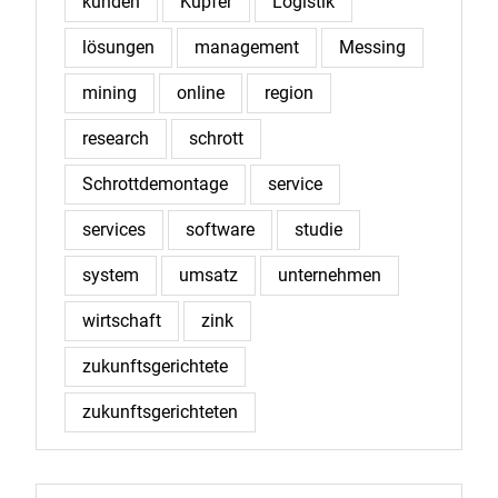
kunden
Kupfer
Logistik
lösungen
management
Messing
mining
online
region
research
schrott
Schrottdemontage
service
services
software
studie
system
umsatz
unternehmen
wirtschaft
zink
zukunftsgerichtete
zukunftsgerichteten