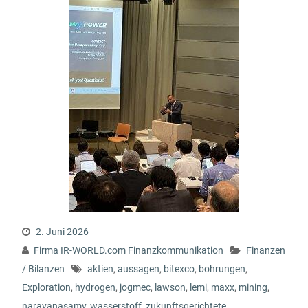
2. Juni 2026
Firma IR-WORLD.com Finanzkommunikation
Finanzen
/ Bilanzen
aktien
,
aussagen
,
bitexco
,
bohrungen
,
Exploration
,
hydrogen
,
jogmec
,
lawson
,
lemi
,
maxx
,
mining
,
narayanasamy
,
wasserstoff
,
zukunftsgerichtete
,