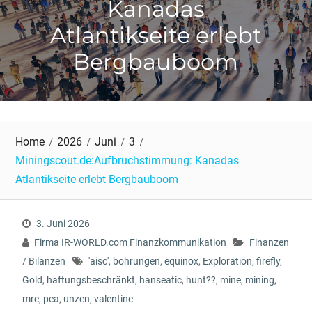
Kanadas
Atlantikseite erlebt
Bergbauboom
Home
2026
Juni
3
Miningscout.de:Aufbruchstimmung: Kanadas
Atlantikseite erlebt Bergbauboom
3. Juni 2026
Firma IR-WORLD.com Finanzkommunikation
Finanzen
/ Bilanzen
'aisc'
,
bohrungen
,
equinox
,
Exploration
,
firefly
,
Gold
,
haftungsbeschränkt
,
hanseatic
,
hunt??
,
mine
,
mining
,
mre
,
pea
,
unzen
,
valentine