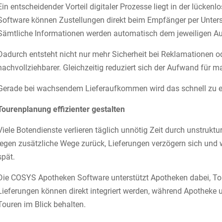
Ein entscheidender Vorteil digitaler Prozesse liegt in der lück
Software können Zustellungen direkt beim Empfänger per Untersc
Sämtliche Informationen werden automatisch dem jeweiligen Auf
Dadurch entsteht nicht nur mehr Sicherheit bei Reklamationen o
nachvollziehbarer. Gleichzeitig reduziert sich der Aufwand für 
Gerade bei wachsendem Lieferaufkommen wird das schnell zu ei
Tourenplanung effizienter gestalten
Viele Botendienste verlieren täglich unnötig Zeit durch unstruk
legen zusätzliche Wege zurück, Lieferungen verzögern sich und 
spät.
Die COSYS Apotheken Software unterstützt Apotheken dabei, Tou
Lieferungen können direkt integriert werden, während Apotheke un
Touren im Blick behalten.