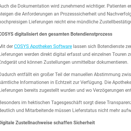
Auch die Dokumentation wird zunehmend wichtiger. Patienten er
steigen die Anforderungen an Prozesssicherheit und Nachverfol
hochpreisigen Lieferungen reicht eine mündliche Zustellbestätig
COSYS digitalisiert den gesamten Botendienstprozess
Mit der
COSYS Apotheken Software
lassen sich Botendienste zent
Lieferungen werden direkt digital erfasst und einzelnen Touren 
Endgerät und können Zustellungen unmittelbar dokumentieren.
Dadurch entfällt ein großer Teil der manuellen Abstimmung zwis
sämtliche Informationen in Echtzeit zur Verfügung. Die Apotheke 
Lieferungen bereits zugestellt wurden und wo Verzögerungen en
Besonders im hektischen Tagesgeschäft sorgt diese Transparenz
deutlich und Mitarbeitende müssen Lieferstatus nicht mehr auf
Digitale Zustellnachweise schaffen Sicherheit