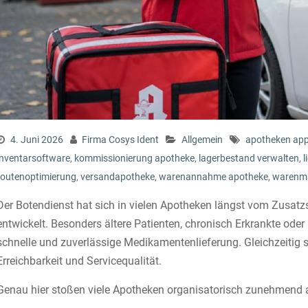
4. Juni 2026
Firma Cosys Ident
Allgemein
apotheken ap
inventarsoftware
,
kommissionierung apotheke
,
lagerbestand verwalten
,
routenoptimierung
,
versandapotheke
,
warenannahme apotheke
,
warenm
Der Botendienst hat sich in vielen Apotheken längst vom Zusatz
entwickelt. Besonders ältere Patienten, chronisch Erkrankte od
schnelle und zuverlässige Medikamentenlieferung. Gleichzeitig s
Erreichbarkeit und Servicequalität.
Genau hier stoßen viele Apotheken organisatorisch zunehmend a