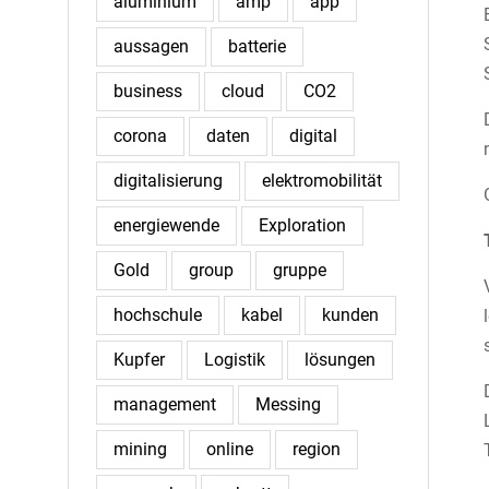
aluminium
amp
app
aussagen
batterie
business
cloud
CO2
corona
daten
digital
digitalisierung
elektromobilität
energiewende
Exploration
Gold
group
gruppe
hochschule
kabel
kunden
Kupfer
Logistik
lösungen
management
Messing
mining
online
region