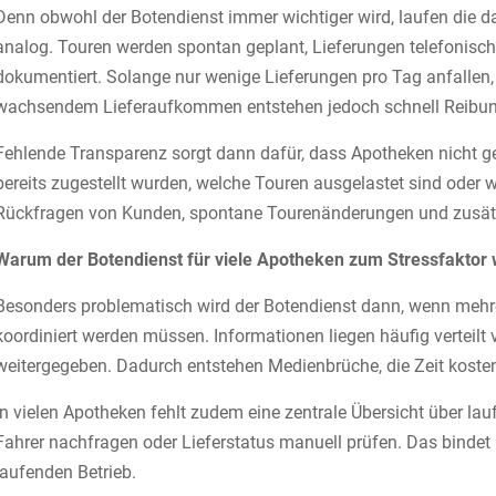
Denn obwohl der Botendienst immer wichtiger wird, laufen die 
analog. Touren werden spontan geplant, Lieferungen telefonisc
dokumentiert. Solange nur wenige Lieferungen pro Tag anfallen, 
wachsendem Lieferaufkommen entstehen jedoch schnell Reibung
Fehlende Transparenz sorgt dann dafür, dass Apotheken nicht g
bereits zugestellt wurden, welche Touren ausgelastet sind ode
Rückfragen von Kunden, spontane Tourenänderungen und zusät
Warum der Botendienst für viele Apotheken zum Stressfaktor 
Besonders problematisch wird der Botendienst dann, wenn mehrere
koordiniert werden müssen. Informationen liegen häufig verteilt 
weitergegeben. Dadurch entstehen Medienbrüche, die Zeit koste
In vielen Apotheken fehlt zudem eine zentrale Übersicht über l
Fahrer nachfragen oder Lieferstatus manuell prüfen. Das bindet 
laufenden Betrieb.