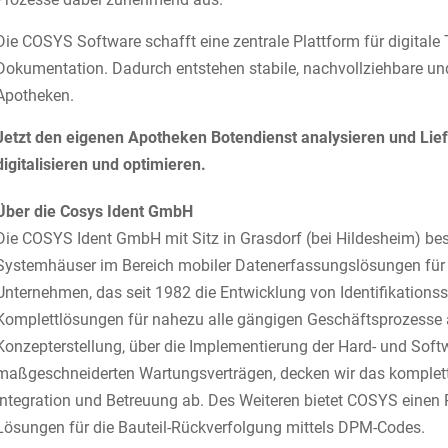
Die COSYS Software schafft eine zentrale Plattform für digital
Dokumentation. Dadurch entstehen stabile, nachvollziehbare und 
Apotheken.
Jetzt den eigenen Apotheken Botendienst analysieren und Lie
digitalisieren und optimieren.
Über die Cosys Ident GmbH
Die COSYS Ident GmbH mit Sitz in Grasdorf (bei Hildesheim) bes
Systemhäuser im Bereich mobiler Datenerfassungslösungen für 
Unternehmen, das seit 1982 die Entwicklung von Identifikations
Komplettlösungen für nahezu alle gängigen Geschäftsprozesse 
Konzepterstellung, über die Implementierung der Hard- und So
maßgeschneiderten Wartungsverträgen, decken wir das komplet
Integration und Betreuung ab. Des Weiteren bietet COSYS eine
Lösungen für die Bauteil-Rückverfolgung mittels DPM-Codes.