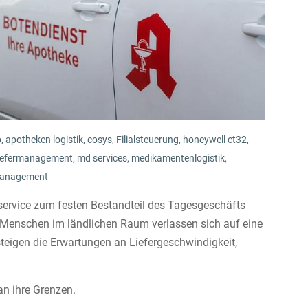
p
,
apotheken logistik
,
cosys
,
Filialsteuerung
,
honeywell ct32
,
liefermanagement
,
md services
,
medikamentenlogistik
,
anagement
service zum festen Bestandteil des Tagesgeschäfts
er Menschen im ländlichen Raum verlassen sich auf eine
teigen die Erwartungen an Liefergeschwindigkeit,
n ihre Grenzen.