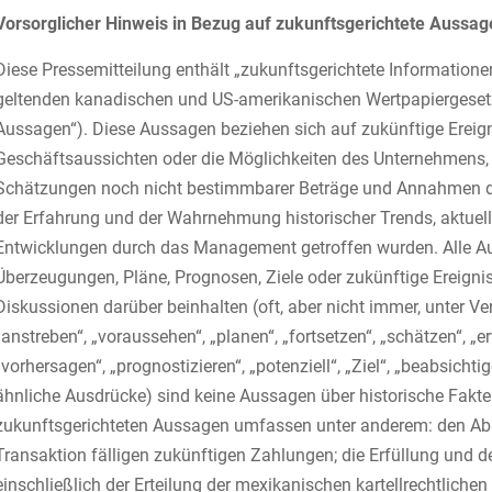
Vorsorglicher Hinweis in Bezug auf zukunftsgerichtete Aussag
Diese Pressemitteilung enthält „zukunftsgerichtete Informatio
geltenden kanadischen und US-amerikanischen Wertpapiergese
Aussagen“). Diese Aussagen beziehen sich auf zukünftige Ereigni
Geschäftsaussichten oder die Möglichkeiten des Unternehmens, 
Schätzungen noch nicht bestimmbarer Beträge und Annahmen de
der Erfahrung und der Wahrnehmung historischer Trends, aktuell
Entwicklungen durch das Management getroffen wurden. Alle Au
Überzeugungen, Pläne, Prognosen, Ziele oder zukünftige Ereign
Diskussionen darüber beinhalten (oft, aber nicht immer, unter 
„anstreben“, „voraussehen“, „planen“, „fortsetzen“, „schätzen“, „er
„vorhersagen“, „prognostizieren“, „potenziell“, „Ziel“, „beabsichtig
ähnliche Ausdrücke) sind keine Aussagen über historische Fakte
zukunftsgerichteten Aussagen umfassen unter anderem: den Absc
Transaktion fälligen zukünftigen Zahlungen; die Erfüllung und
einschließlich der Erteilung der mexikanischen kartellrechtlich