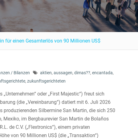
tin für einen Gesamterlös von 90 Millionen US$
anzen / Bilanzen
aktien
,
aussagen
,
dimas??
,
encantada
,
ftsgerichtete
,
zukunftsgerichteten
 „Unternehmen“ oder „First Majestic“) freut sich
rung (die „Vereinbarung“) datiert mit 6. Juli 2026
 produzierenden Silbermine San Martin, die sich 250
o, Mexiko, im Bergbaurevier San Martin de Bolaños
R.L. de C.V. („Flextronics“), einem privaten
he von 90 Millionen US$ (die „Transaktion“)