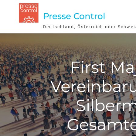
Skip
to
Presse Control
content
Deutschland, Österreich oder Schwei
First Ma
Vereinbaru
Silberm
Gesamter