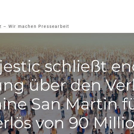
z – Wir machen Pressearbeit
jestic schließt e
ng über den Ver
ine San Martin f
lös von 90 Mill