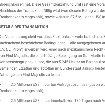
abgeschlossen hat. Diese Gesamtbarzahlung umfasst eine Voraus
Abschluss der Transaktion fällig wird (von diesem Betrag wurde
Treuhandkonto eingezahlt), sowie weiteren 87,5 Millionen US$ i
DETAILS DER TRANSAKTION
Die Vereinbarung sieht vor, dass Flextronics – vorbehaltlich der
nachstehend beschriebene Bedingungen – alle ausgegebenen und
C.V. („El Pilon“) erwerben wird, einer nach mexikanischem Rech
von First Majestic, die eine 100%ige Beteiligung an San Martin 
Konzessionsgruppe Jalisco, die aus 5.245 Hektar an Bergbaukonz
Gemeinden Etzatlán und Tototlán im Bundesstaat Jalisco besteht.
Zahlungen an First Majestic zu leisten:
– 2,5 Millionen US$ in bar bei Vertragsabschluss (davon wur
Treuhandkonto eingezahlt);
– 2,5 Millionen US$ in bar innerhalb von 180 Tagen nach Ve