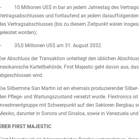
– 10 Millionen US$ in bar an jedem Jahrestag des Vertragsa
Vertragsabschlusses und fortlaufend an jedem darauffolgenden 
des Vertragsabschlusses (bis zu diesem Zeitpunkt wären insge
geleistet worden);
– 35,0 Millionen US$ am 31. August 2032.
Der Abschluss der Transaktion unterliegt den üblichen Abschl
mexikanische Kartellbehörde. First Majestic geht davon aus, das
abgeschlossen wird.
Die Silbermine San Martin ist ein ehemals produzierender Silber- 
den Pflege- und Wartungszustand versetzt wurde. Flextronics ist T
Investmentgruppe mit Schwerpunkt auf den Sektoren Bergbau sow
Mexiko, darunter in Sonora und Sinaloa, sowie in Venezuela und
ÜBER FIRST MAJESTIC