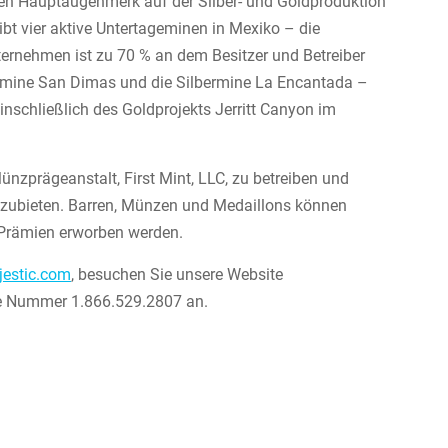
sen Hauptaugenmerk auf der Silber- und Goldproduktion
bt vier aktive Untertageminen in Mexiko – die
ternehmen ist zu 70 % an dem Besitzer und Betreiber
Goldmine San Dimas und die Silbermine La Encantada –
inschließlich des Goldprojekts Jerritt Canyon im
Münzprägeanstalt, First Mint, LLC, zu betreiben und
 anzubieten. Barren, Münzen und Medaillons können
n Prämien erworben werden.
jestic.com
, besuchen Sie unsere Website
ie Nummer 1.866.529.2807 an.