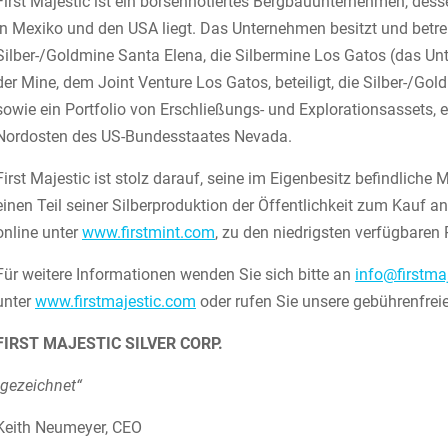
First Majestic ist ein börsennotiertes Bergbauunternehmen, des
in Mexiko und den USA liegt. Das Unternehmen besitzt und betrei
Silber-/Goldmine Santa Elena, die Silbermine Los Gatos (das Un
der Mine, dem Joint Venture Los Gatos, beteiligt, die Silber-/
sowie ein Portfolio von Erschließungs- und Explorationsassets, e
Nordosten des US-Bundesstaates Nevada.
First Majestic ist stolz darauf, seine im Eigenbesitz befindliche 
einen Teil seiner Silberproduktion der Öffentlichkeit zum Kauf
online unter
www.firstmint.com
, zu den niedrigsten verfügbare
Für weitere Informationen wenden Sie sich bitte an
info@firstma
unter
www.firstmajestic.com
oder rufen Sie unsere gebührenfre
FIRST MAJESTIC SILVER CORP.
„gezeichnet“
Keith Neumeyer, CEO