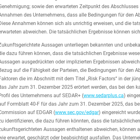
Genehmigung; sowie den erwarteten Zeitpunkt des Abschlusses 
Annahmen des Unternehmens, dass alle Bedingungen für den Absc
Diese Annahmen können sich als unrichtig erweisen, und die tat
erwarteten abweichen. Die tatsächlichen Ergebnisse können sic
Zukunftsgerichtete Aussagen unterliegen bekannten und unbekan
die dazu führen können, dass die tatsächlichen Ergebnisse wese
Aussagen ausgedrückten oder implizierten Ergebnissen abweichen,
Bezug auf die Fähigkeit der Parteien, die Bedingungen für den Ab
Faktoren die im Abschnitt mit dem Titel „Risk Factors“ in der 
das Jahr zum 31. Dezember 2025 erörtert werden, das bei den 
Profil des Unternehmens auf SEDAR+ (
www.sedarplus.ca
) einge
auf Formblatt 40-F für das Jahr zum 31. Dezember 2025, das bei
Commission auf EDGAR (
www.sec.gov/edgar
) eingereicht wurd
zu identifizieren, die dazu führen könnten, dass die tatsächlich
zukunftsgerichteten Aussagen enthaltenen abweichen, können an
wie erwartet, geschätzt oder beabsichtigt ausfallen. Das Unterne