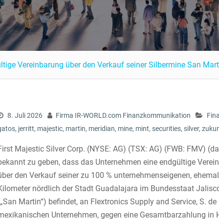
ültige Vereinbarung über den Verkauf seiner Silbermine San Mar
8. Juli 2026
Firma IR-WORLD.com Finanzkommunikation
Fin
gatos
,
jerritt
,
majestic
,
martin
,
meridian
,
mine
,
mint
,
securities
,
silver
,
zukun
First Majestic Silver Corp. (NYSE: AG) (TSX: AG) (FWB: FMV) (das
bekannt zu geben, dass das Unternehmen eine endgültige Vereinba
über den Verkauf seiner zu 100 % unternehmenseigenen, ehemals
Kilometer nördlich der Stadt Guadalajara im Bundesstaat Jalisc
(„San Martin“) befindet, an Flextronics Supply and Service, S. de 
mexikanischen Unternehmen, gegen eine Gesamtbarzahlung in Hö