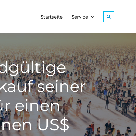
Startseite
Service
Search
ndgültige
kauf seiner
ür einen
ionen US$