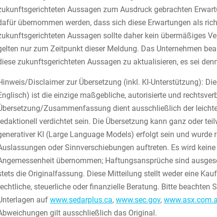
zukunftsgerichteten Aussagen zum Ausdruck gebrachten Erwart
dafür übernommen werden, dass sich diese Erwartungen als richt
zukunftsgerichteten Aussagen sollte daher kein übermäßiges V
gelten nur zum Zeitpunkt dieser Meldung. Das Unternehmen beab
diese zukunftsgerichteten Aussagen zu aktualisieren, es sei denn
Hinweis/Disclaimer zur Übersetzung (inkl. KI-Unterstützung): Di
Englisch) ist die einzige maßgebliche, autorisierte und rechtsv
Übersetzung/Zusammenfassung dient ausschließlich der leichter
redaktionell verdichtet sein. Die Übersetzung kann ganz oder tei
generativer KI (Large Language Models) erfolgt sein und wurde r
Auslassungen oder Sinnverschiebungen auftreten. Es wird keine Ge
Angemessenheit übernommen; Haftungsansprüche sind ausgeschl
stets die Originalfassung. Diese Mitteilung stellt weder eine Ka
rechtliche, steuerliche oder finanzielle Beratung. Bitte beachten 
Unterlagen auf
www.sedarplus.ca
,
www.sec.gov
,
www.asx.com.
Abweichungen gilt ausschließlich das Original.