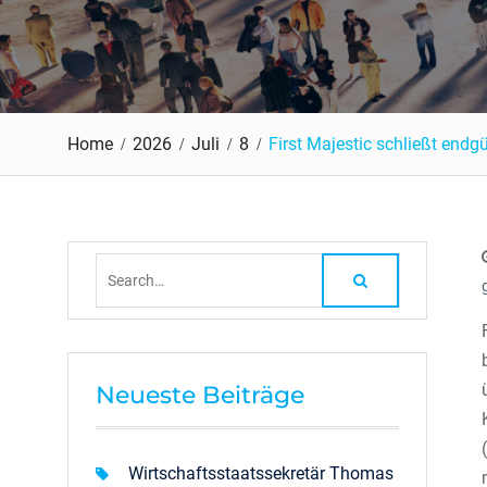
Home
2026
Juli
8
First Majestic schließt endg
Search
for:
Neueste Beiträge
Wirtschaftsstaatssekretär Thomas