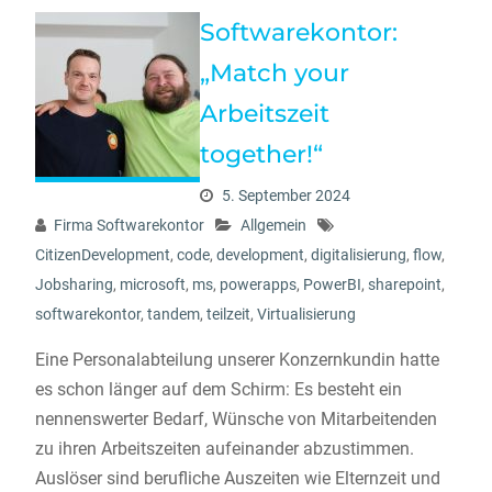
Softwarekontor:
„Match your
Arbeitszeit
together!“
5. September 2024
Firma Softwarekontor
Allgemein
CitizenDevelopment
,
code
,
development
,
digitalisierung
,
flow
,
Jobsharing
,
microsoft
,
ms
,
powerapps
,
PowerBI
,
sharepoint
,
softwarekontor
,
tandem
,
teilzeit
,
Virtualisierung
Eine Personalabteilung unserer Konzernkundin hatte
es schon länger auf dem Schirm: Es besteht ein
nennenswerter Bedarf, Wünsche von Mitarbeitenden
zu ihren Arbeitszeiten aufeinander abzustimmen.
Auslöser sind berufliche Auszeiten wie Elternzeit und