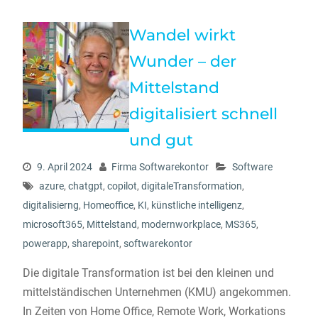
Wandel wirkt
Wunder – der
Mittelstand
digitalisiert schnell
und gut
9. April 2024
Firma Softwarekontor
Software
azure
,
chatgpt
,
copilot
,
digitaleTransformation
,
digitalisierng
,
Homeoffice
,
KI
,
künstliche intelligenz
,
microsoft365
,
Mittelstand
,
modernworkplace
,
MS365
,
powerapp
,
sharepoint
,
softwarekontor
Die digitale Transformation ist bei den kleinen und
mittelständischen Unternehmen (KMU) angekommen.
In Zeiten von Home Office, Remote Work, Workations