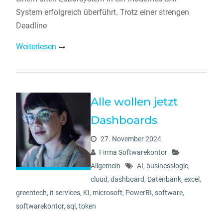
System erfolgreich überführt. Trotz einer strengen
Deadline
Weiterlesen
Alle wollen jetzt
Dashboards
27. November 2024
Firma Softwarekontor
Allgemein
AI
,
businesslogic
,
cloud
,
dashboard
,
Datenbank
,
excel
,
greentech
,
it services
,
KI
,
microsoft
,
PowerBI
,
software
,
softwarekontor
,
sql
,
token