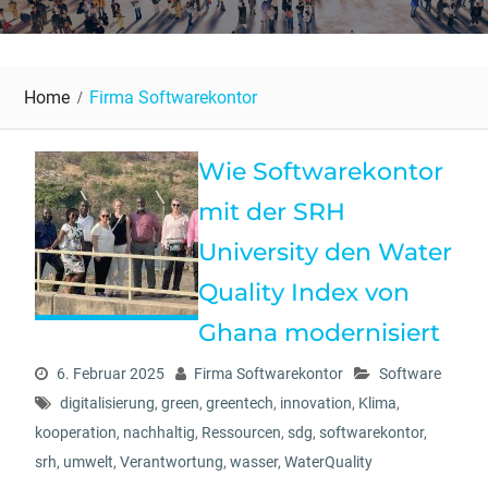
Home
Firma Softwarekontor
Wie Softwarekontor
mit der SRH
University den Water
Quality Index von
Ghana modernisiert
6. Februar 2025
Firma Softwarekontor
Software
digitalisierung
,
green
,
greentech
,
innovation
,
Klima
,
kooperation
,
nachhaltig
,
Ressourcen
,
sdg
,
softwarekontor
,
srh
,
umwelt
,
Verantwortung
,
wasser
,
WaterQuality