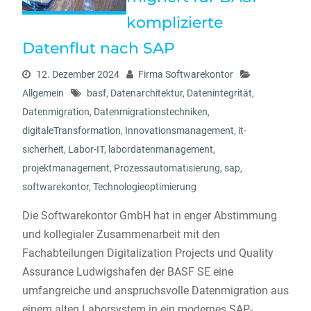
komplizierte
Datenflut nach SAP
12. Dezember 2024
Firma Softwarekontor
Allgemein
basf
,
Datenarchitektur
,
Datenintegrität
,
Datenmigration
,
Datenmigrationstechniken
,
digitaleTransformation
,
Innovationsmanagement
,
it-
sicherheit
,
Labor-IT
,
labordatenmanagement
,
projektmanagement
,
Prozessautomatisierung
,
sap
,
softwarekontor
,
Technologieoptimierung
Die Softwarekontor GmbH hat in enger Abstimmung
und kollegialer Zusammenarbeit mit den
Fachabteilungen Digitalization Projects und Quality
Assurance Ludwigshafen der BASF SE eine
umfangreiche und anspruchsvolle Datenmigration aus
einem alten Laborsystem in ein modernes SAP-