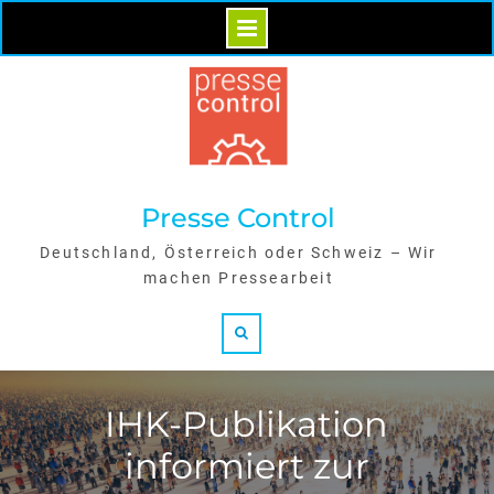
Skip
to
content
Presse Control
Deutschland, Österreich oder Schweiz – Wir
machen Pressearbeit
Search
IHK-Publikation
informiert zur