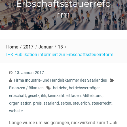
Erbschaftssteuerrefo
rm
Home
2017
Januar
13
IHK-Publikation informiert zur Erbschaftssteuerreform
13. Januar 2017
Firma Industrie- und Handelskammer des Saarlandes
Finanzen / Bilanzen
betriebe
,
betriebsvermögen
,
erbschaft
,
gesetz
,
ihk
,
kennzahl
,
leitfaden
,
Mittelstand
,
organisation
,
preis
,
saarland
,
seiten
,
steuerlich
,
steuerrecht
,
website
Lange wurde um sie gerungen, rückwirkend zum 1.Juli