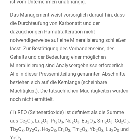
ist vom Unternehmen unabhängig.
Das Management weist vorsorglich darauf hin, dass
die Durchteufung von Karbonatit und der
dazugehörigen Hämatitalteration nicht
notwendigerweise auf eine Mineralisierung schließen
lässt. Zur Bestätigung des Vorhandenseins, des
Gehalts und der Bedeutung einer möglichen
Mineralisierung sind Analyseergebnisse erforderlich.
Alle in dieser Pressemitteilung genannten Abschnitte
beziehen sich auf die Kernlänge (scheinbare
Mächtigkeit). Die tatsächlichen Mächtigkeiten wurden
noch nicht ermittelt.
(1) REO (Seltenerdoxide) ist definiert als die Summe
aus Ce
O
, La
O
, Pr
O
, Nd
O
, Eu
O
, Sm
O
, Gd
O
,
2
3
2
3
2
3
2
3
2
3
2
3
2
3
Tb
O
, Dy
O
, Ho
O
, Er
O
, Tm
O
, Yb
O
, Lu
O
und
2
3
2
3
2
3
2
3
2
3
2
3
2
3
Y
O
.
2
3