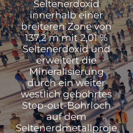
Seltenerdoxid
innerhalb einer
breiteren Zone von
137,2 m mit 2,01 %
Seltenerdoxid und
erweitert die
Mineralisierung
durch ein weiter
westlich gebohrtes
Step-out-Bohrloch
auf dem
Seltenerdmetallproje