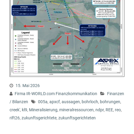
15. Mai 2026
Firma IR-WORLD.com Finanzkommunikation
Finanzen
/ Bilanzen
005a
,
apxcf
,
aussagen
,
bohrloch
,
bohrungen
,
creek'
,
kl9
,
Mineralisierung
,
mineralressourcen
,
ndpr
,
REE
,
reo
,
rift26
,
zukunftsgerichtete
,
zukunftsgerichteten