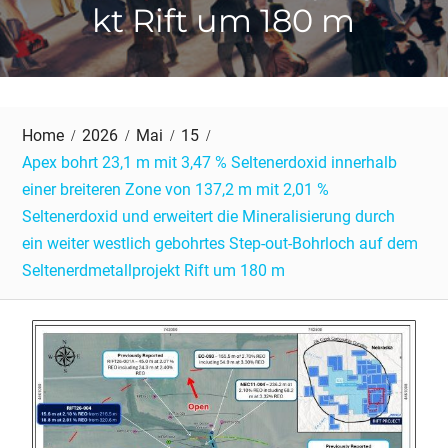
kt Rift um 180 m
Home
2026
Mai
15
Apex bohrt 23,1 m mit 3,47 % Seltenerdoxid innerhalb
einer breiteren Zone von 137,2 m mit 2,01 %
Seltenerdoxid und erweitert die Mineralisierung durch
ein weiter westlich gebohrtes Step-out-Bohrloch auf dem
Seltenerdmetallprojekt Rift um 180 m