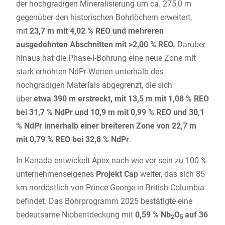
der hochgradigen Mineralisierung um ca. 275,0 m
gegenüber den historischen Bohrlöchern erweitert,
mit
23,7 m mit 4,02 % REO und mehreren
ausgedehnten Abschnitten mit >2,00 % REO.
Darüber
hinaus hat die Phase-I-Bohrung eine neue Zone mit
stark erhöhten NdPr-Werten unterhalb des
hochgradigen Materials abgegrenzt, die sich
über
etwa 390 m erstreckt, mit 13,5 m mit 1,08 % REO
bei 31,7 % NdPr und 10,9 m mit 0,99 % REO und 30,1
% NdPr innerhalb einer breiteren Zone von 22,7 m
mit 0,79 % REO bei 32,8 % NdPr
.
In Kanada entwickelt Apex nach wie vor sein zu 100 %
unternehmenseigenes
Projekt Cap
weiter, das sich 85
km nordöstlich von Prince George in British Columbia
befindet. Das Bohrprogramm 2025 bestätigte eine
bedeutsame Niobentdeckung mit
0,59 % Nb
O
auf 36
2
5