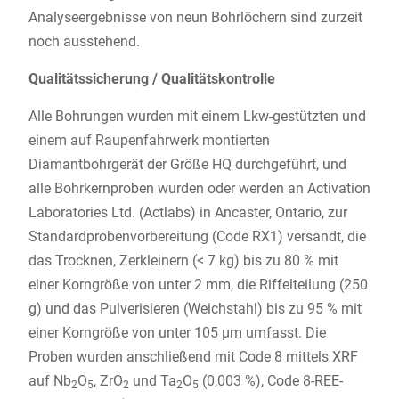
Analyseergebnisse von neun Bohrlöchern sind zurzeit
noch ausstehend.
Qualitätssicherung / Qualitätskontrolle
Alle Bohrungen wurden mit einem Lkw-gestützten und
einem auf Raupenfahrwerk montierten
Diamantbohrgerät der Größe HQ durchgeführt, und
alle Bohrkernproben wurden oder werden an Activation
Laboratories Ltd. (Actlabs) in Ancaster, Ontario, zur
Standardprobenvorbereitung (Code RX1) versandt, die
das Trocknen, Zerkleinern (< 7 kg) bis zu 80 % mit
einer Korngröße von unter 2 mm, die Riffelteilung (250
g) und das Pulverisieren (Weichstahl) bis zu 95 % mit
einer Korngröße von unter 105 µm umfasst. Die
Proben wurden anschließend mit Code 8 mittels XRF
auf Nb
O
, ZrO
und Ta
O
(0,003 %), Code 8-REE-
2
5
2
2
5