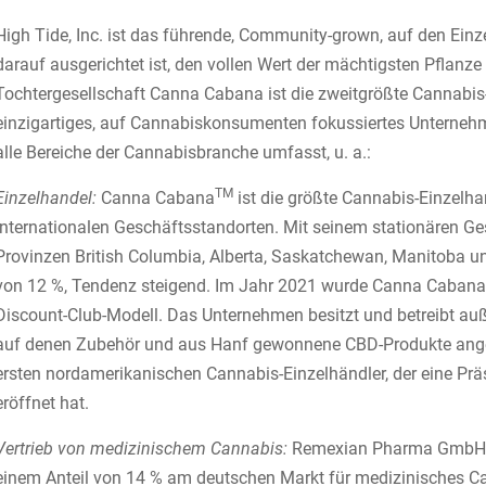
High Tide, Inc. ist das führende, Community-grown, auf den Ein
darauf ausgerichtet ist, den vollen Wert der mächtigsten Pflanze
Tochtergesellschaft Canna Cabana ist die zweitgrößte Cannabis-E
einzigartiges, auf Cannabiskonsumenten fokussiertes Unternehmen,
alle Bereiche der Cannabisbranche umfasst, u. a.:
TM
Einzelhandel:
Canna Cabana
ist die größte Cannabis-Einzelha
internationalen Geschäftsstandorten. Mit seinem stationären G
Provinzen British Columbia, Alberta, Saskatchewan, Manitoba un
von 12 %, Tendenz steigend. Im Jahr 2021 wurde Canna Cabana
Discount-Club-Modell. Das Unternehmen besitzt und betreibt au
auf denen Zubehör und aus Hanf gewonnene CBD-Produkte an
ersten nordamerikanischen Cannabis-Einzelhändler, der eine Prä
eröffnet hat.
Vertrieb von medizinischem Cannabis:
Remexian Pharma GmbH i
einem Anteil von 14 % am deutschen Markt für medizinisches C