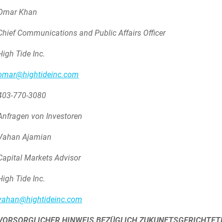
Omar Khan
Chief Communications and Public Affairs Officer
High Tide Inc.
omar@hightideinc.com
403-770-3080
Anfragen von Investoren
Vahan Ajamian
Capital Markets Advisor
High Tide Inc.
vahan@hightideinc.com
VORSORGLICHER HINWEIS BEZÜGLICH ZUKUNFTSGERICHTE