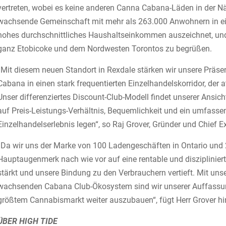
vertreten, wobei es keine anderen Canna Cabana-Läden in der Näh
wachsende Gemeinschaft mit mehr als 263.000 Anwohnern in ein
hohes durchschnittliches Haushaltseinkommen auszeichnet, und
ganz Etobicoke und dem Nordwesten Torontos zu begrüßen.
„Mit diesem neuen Standort in Rexdale stärken wir unsere Präs
Cabana in einen stark frequentierten Einzelhandelskorridor, der 
Unser differenziertes Discount-Club-Modell findet unserer Ansich
auf Preis-Leistungs-Verhältnis, Bequemlichkeit und ein umfas
Einzelhandelserlebnis legen“, so Raj Grover, Gründer und Chief Ex
„Da wir uns der Marke von 100 Ladengeschäften in Ontario und 2
Hauptaugenmerk nach wie vor auf eine rentable und diszipliniert
stärkt und unsere Bindung zu den Verbrauchern vertieft. Mit un
wachsenden Cabana Club-Ökosystem sind wir unserer Auffassung
größtem Cannabismarkt weiter auszubauen“, fügt Herr Grover hi
ÜBER HIGH TIDE