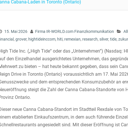
Canna Cabana-Laden in Toronto (Ontario)
15. Mai 2026
Firma IR-WORLD.com Finanzkommunikation
Al
financial
,
grover
,
hightideinccom
,
hiti
,
remexian
,
research
,
silver
,
tide
,
zukun
High Tide Inc. („High Tide“ oder das „Unternehmen“) (Nasdaq: HI
auf den Einzelhandel ausgerichtetes Unternehmen, das gegründet
Mehrwert zu bieten – hat heute bekannt gegeben, dass sein Ca
Reign Drive in Toronto (Ontario) voraussichtlich am 17. Mai 2
Genusszwecke und dem entsprechenden Konsumzubehör an erwa
Neueröffnung steigt die Zahl der Canna Cabana-Standorte von H
Provinz Ontario.
Dieser neue Canna Cabana-Standort im Stadtteil Rexdale von Toro
einem etablierten Einkaufszentrum, in dem auch führende Einze
Schnellrestaurants angesiedelt sind. Mit dieser Eröffnung ist 