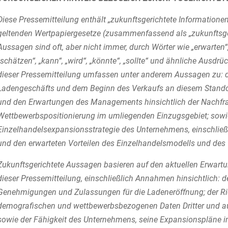
Diese Pressemitteilung enthält „zukunftsgerichtete Informatione
geltenden Wertpapiergesetze (zusammenfassend als „zukunftsger
Aussagen sind oft, aber nicht immer, durch Wörter wie „erwarten“,
„schätzen“, „kann“, „wird“, „könnte“, „sollte“ und ähnliche Ausd
dieser Pressemitteilung umfassen unter anderem Aussagen zu: d
Ladengeschäfts und dem Beginn des Verkaufs an diesem Standort
und den Erwartungen des Managements hinsichtlich der Nachfr
Wettbewerbspositionierung im umliegenden Einzugsgebiet; sowi
Einzelhandelsexpansionsstrategie des Unternehmens, einschlie
und den erwarteten Vorteilen des Einzelhandelsmodells und d
Zukunftsgerichtete Aussagen basieren auf den aktuellen Erw
dieser Pressemitteilung, einschließlich Annahmen hinsichtlich: de
Genehmigungen und Zulassungen für die Ladeneröffnung; der Rich
demografischen und wettbewerbsbezogenen Daten Dritter und aus
sowie der Fähigkeit des Unternehmens, seine Expansionspläne i