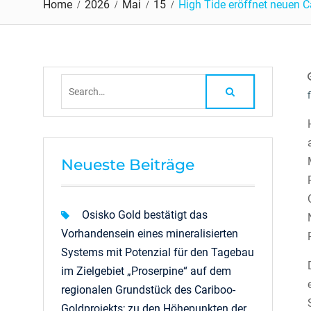
Home
2026
Mai
15
High Tide eröffnet neuen 
Search
for:
Neueste Beiträge
Osisko Gold bestätigt das
Vorhandensein eines mineralisierten
Systems mit Potenzial für den Tagebau
im Zielgebiet „Proserpine“ auf dem
regionalen Grundstück des Cariboo-
Goldprojekts; zu den Höhepunkten der