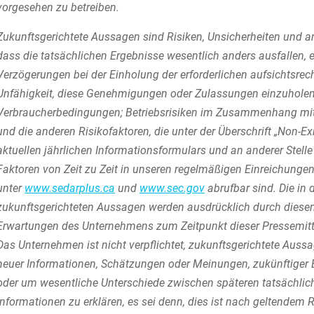
vorgesehen zu betreiben.
Zukunftsgerichtete Aussagen sind Risiken, Unsicherheiten und a
dass die tatsächlichen Ergebnisse wesentlich anders ausfallen, e
Verzögerungen bei der Einholung der erforderlichen aufsichtsr
Unfähigkeit, diese Genehmigungen oder Zulassungen einzuholen
Verbraucherbedingungen; Betriebsrisiken im Zusammenhang mit 
und die anderen Risikofaktoren, die unter der Überschrift „Non-E
aktuellen jährlichen Informationsformulars und an anderer Stelle 
Faktoren von Zeit zu Zeit in unseren regelmäßigen Einreichungen
unter
www.sedarplus.ca
und
www.sec.gov
abrufbar sind. Die in 
zukunftsgerichteten Aussagen werden ausdrücklich durch diese
Erwartungen des Unternehmens zum Zeitpunkt dieser Pressemitt
Das Unternehmen ist nicht verpflichtet, zukunftsgerichtete Aussag
neuer Informationen, Schätzungen oder Meinungen, zukünftiger 
oder um wesentliche Unterschiede zwischen späteren tatsächlic
Informationen zu erklären, es sei denn, dies ist nach geltendem R