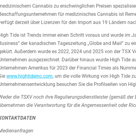
medizinischem Cannabis zu erschwinglichen Preisen spezialisier
Beschaffungsunternehmen für medizinisches Cannabis ist Remexi
verfügt derzeit über Lizenzen für den Import aus 19 Ländern na
High Tide ist Trends immer einen Schritt voraus und wurde im 
Business“ der kanadischen Tageszeitung „Globe and Mail“ zu
gekürt. Außerdem wurde es 2022, 2024 und 2025 von der TSX Ve
Unternehmen ausgezeichnet. Darüber hinaus wurde High Tide au
Unternehmen Amerikas für 2023 der Financial Times als Nummer 
Sie
www.hightideinc.com
, um die volle Wirkung von High Tide z
Unternehmensentwicklung besuchen Sie die Profilseiten von H
Weder die TSXV noch ihre Regulierungsdienstleister (gemäß der De
übernehmen die Verantwortung für die Angemessenheit oder Richt
KONTAKTDATEN
Medienanfragen