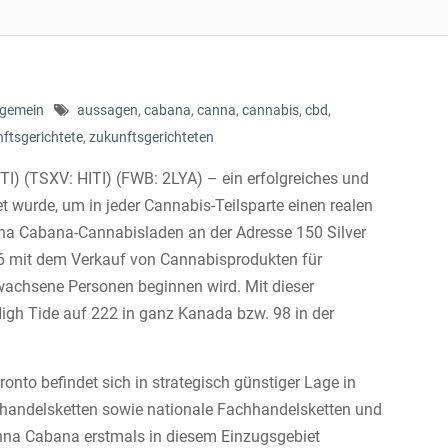
lgemein
aussagen
,
cabana
,
canna
,
cannabis
,
cbd
,
ftsgerichtete
,
zukunftsgerichteten
TI) (TSXV: HITI) (FWB: 2LYA) – ein erfolgreiches und
 wurde, um in jeder Cannabis-Teilsparte einen realen
nna Cabana-Cannabisladen an der Adresse 150 Silver
026 mit dem Verkauf von Cannabisprodukten für
chsene Personen beginnen wird. Mit dieser
igh Tide auf 222 in ganz Kanada bzw. 98 in der
nto befindet sich in strategisch günstiger Lage in
lhandelsketten sowie nationale Fachhandelsketten und
Canna Cabana erstmals in diesem Einzugsgebiet