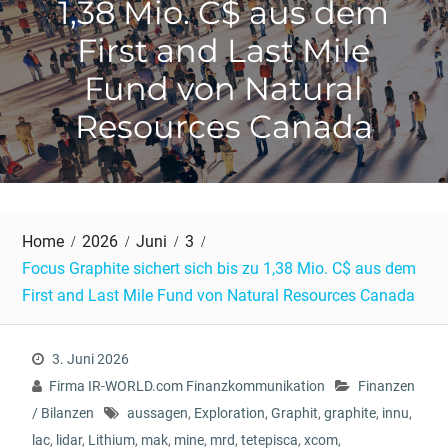
1,38 Mio. C$ aus dem
First and Last Mile
Fund von Natural
Resources Canada
Home
2026
Juni
3
Focus Graphite sichert sich bis zu 1,38 Mio. C$ aus dem
First and Last Mile Fund von Natural Resources Canada
3. Juni 2026
Firma IR-WORLD.com Finanzkommunikation
Finanzen
/ Bilanzen
aussagen
,
Exploration
,
Graphit
,
graphite
,
innu
,
lac
,
lidar
,
Lithium
,
mak
,
mine
,
mrd
,
tetepisca
,
xcom
,