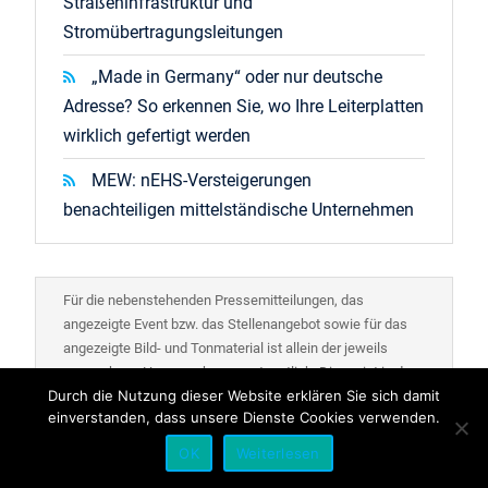
Straßeninfrastruktur und
Stromübertragungsleitungen
„Made in Germany“ oder nur deutsche
Adresse? So erkennen Sie, wo Ihre Leiterplatten
wirklich gefertigt werden
MEW: nEHS-Versteigerungen
benachteiligen mittelständische Unternehmen
Für die nebenstehenden Pressemitteilungen, das
angezeigte Event bzw. das Stellenangebot sowie für das
angezeigte Bild- und Tonmaterial ist allein der jeweils
angegebene Herausgeber verantwortlich. Dieser ist in der
Durch die Nutzung dieser Website erklären Sie sich damit
Regel auch Urheber der Pressetexte sowie der
einverstanden, dass unsere Dienste Cookies verwenden.
angehängten Bild-, Ton- und Informationsmaterialien. Die
Nutzung von hier veröffentlichten Informationen zur
OK
Weiterlesen
Eigeninformation und redaktionellen Weiterverarbeitung ist