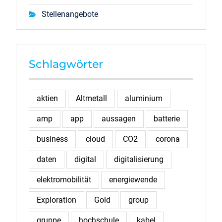
Stellenangebote
Schlagwörter
aktien
Altmetall
aluminium
amp
app
aussagen
batterie
business
cloud
CO2
corona
daten
digital
digitalisierung
elektromobilität
energiewende
Exploration
Gold
group
gruppe
hochschule
kabel