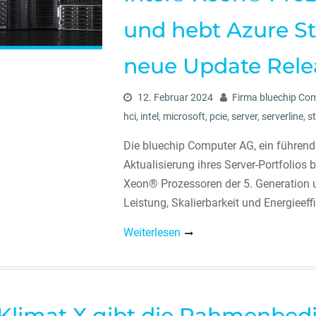
und hebt Azure S
neue Update Rele
12. Februar 2024
Firma bluechip Co
hci
,
intel
,
microsoft
,
pcie
,
server
,
serverline
,
s
Die bluechip Computer AG, ein führende
Aktualisierung ihres Server-Portfolios
Xeon® Prozessoren der 5. Generation 
Leistung, Skalierbarkeit und Energieeffi
Weiterlesen
Klimat X gibt die Rahmenbed