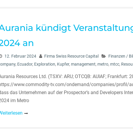
Aurania kündigt Veranstaltu
2024 an
12. Februar 2024
Firma Swiss Resource Capital
Finanzen / B
company
,
Ecuador
,
Exploration
,
Kupfer
,
management
,
metro
,
mtcc
,
Resou
Aurania Resources Ltd. (TSXV: ARU; OTCQB: AUIAF; Frankfurt: 2
https://www.commodity-tv.com/ondemand/companies/profil/auran
dass das Unternehmen auf der Prospector’s and Developers Inter
2024 im Metro
Weiterlesen