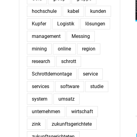
hochschule
kabel
kunden
Kupfer
Logistik
lösungen
management
Messing
mining
online
region
research
schrott
Schrottdemontage
service
services
software
studie
system
umsatz
unternehmen
wirtschaft
zink
zukunftsgerichtete
zukunftsgerichteten