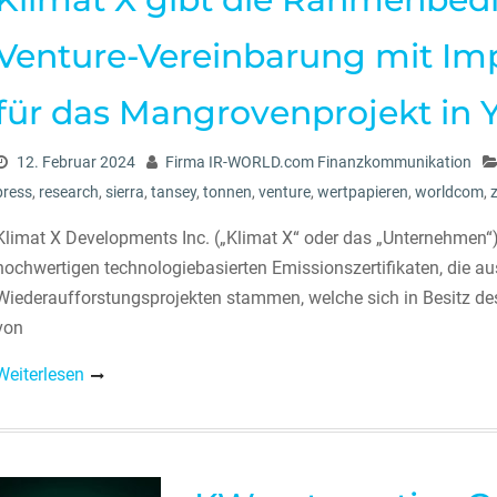
Venture-Vereinbarung mit Imp
für das Mangrovenprojekt in 
12. Februar 2024
Firma IR-WORLD.com Finanzkommunikation
press
,
research
,
sierra
,
tansey
,
tonnen
,
venture
,
wertpapieren
,
worldcom
,
Klimat X Developments Inc. („Klimat X“ oder das „Unternehmen“
hochwertigen technologiebasierten Emissionszertifikaten, die a
Wiederaufforstungsprojekten stammen, welche sich in Besitz d
von
Weiterlesen