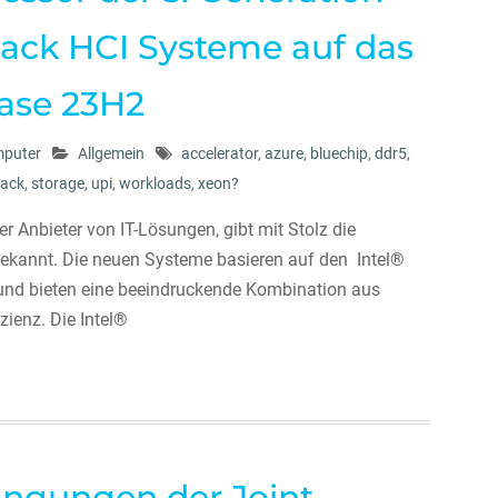
tack HCI Systeme auf das
ase 23H2
mputer
Allgemein
accelerator
,
azure
,
bluechip
,
ddr5
,
tack
,
storage
,
upi
,
workloads
,
xeon?
r Anbieter von IT-Lösungen, gibt mit Stolz die
 bekannt. Die neuen Systeme basieren auf den Intel®
und bieten eine beeindruckende Kombination aus
zienz. Die Intel®
ingungen der Joint-