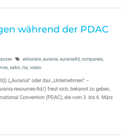
ngen während der PDAC
ilanzen
aktionäre
,
aurania
,
auranialtd
,
companies
,
rces
,
salon
,
tsx
,
vision
0Q) („Aurania“ oder das „Unternehmen“ –
ia-resources-ltd/) freut sich, bekannt zu geben,
national Convention (PDAC), die vom 3. bis 6. März