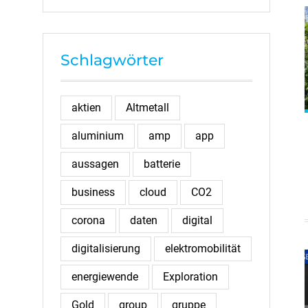
Schlagwörter
aktien
Altmetall
aluminium
amp
app
aussagen
batterie
business
cloud
CO2
corona
daten
digital
digitalisierung
elektromobilität
energiewende
Exploration
Gold
group
gruppe