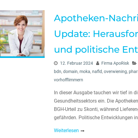
Apotheken-Nachri
Update: Herausfo
und politische E
12. Februar 2024
Firma ApoRisk
bdn
,
domain
,
moka
,
nafld
,
overwiening
,
phar
vorhofflimmern
In dieser Ausgabe tauchen wir tief in 
Gesundheitssektors ein. Die Apotheke
BGH-Urteil zu Skonti, während Liefere
gefährden. Politische Entwicklungen i
Weiterlesen