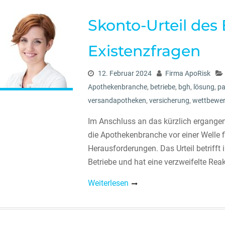
Skonto-Urteil des
Existenzfragen
12. Februar 2024
Firma ApoRisk
Apothekenbranche
,
betriebe
,
bgh
,
lösung
,
pa
versandapotheken
,
versicherung
,
wettbewer
Im Anschluss an das kürzlich ergangen
die Apothekenbranche vor einer Welle fi
Herausforderungen. Das Urteil betrifft
Betriebe und hat eine verzweifelte Reak
Weiterlesen