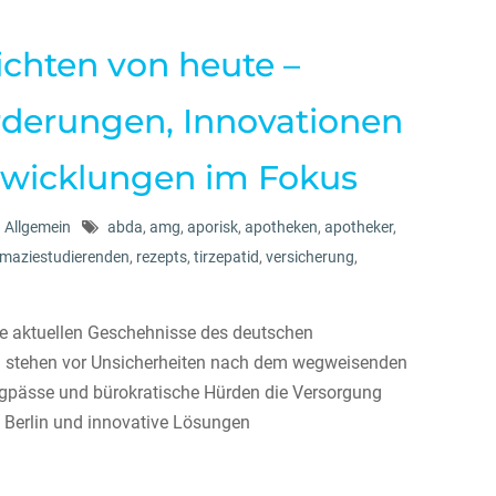
chten von heute –
rderungen, Innovationen
ntwicklungen im Fokus
Allgemein
abda
,
amg
,
aporisk
,
apotheken
,
apotheker
,
maziestudierenden
,
rezepts
,
tirzepatid
,
versicherung
,
die aktuellen Geschehnisse des deutschen
n stehen vor Unsicherheiten nach dem wegweisenden
ngpässe und bürokratische Hürden die Versorgung
n Berlin und innovative Lösungen