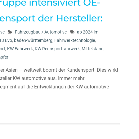
uppe intensiviert OE-
nsport der Hersteller:
ive
Fahrzeugbau / Automotive
ab 2024 im
T3 Evo
,
baden-württemberg
,
Fahrwerktechnologie
,
ort
,
KW Fahrwerk
,
KW Rennsportfahrwerk
,
Mittelstand
,
pfer
er Asien – weltweit boomt der Kundensport. Dies wirkt
steller KW automotive aus. Immer mehr
 Segment auf die Entwicklungen der KW automotive