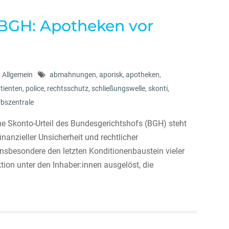
 BGH: Apotheken vor
Allgemein
abmahnungen
,
aporisk
,
apotheken
,
tienten
,
police
,
rechtsschutz
,
schließungswelle
,
skonti
,
bszentrale
e Skonto-Urteil des Bundesgerichtshofs (BGH) steht
nanzieller Unsicherheit und rechtlicher
 insbesondere den letzten Konditionenbaustein vieler
tion unter den Inhaber:innen ausgelöst, die