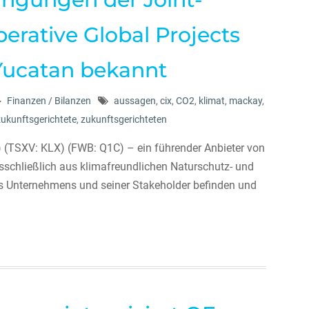
erative Global Projects
Yucatan bekannt
Finanzen / Bilanzen
aussagen
,
cix
,
CO2
,
klimat
,
mackay
,
zukunftsgerichtete
,
zukunftsgerichteten
) (TSXV: KLX) (FWB: Q1C) – ein führender Anbieter von
usschließlich aus klimafreundlichen Naturschutz- und
es Unternehmens und seiner Stakeholder befinden und