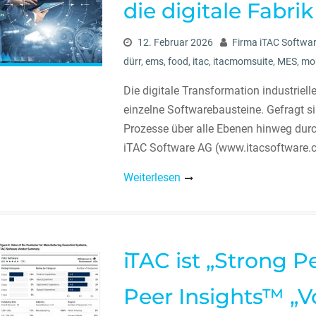
die digitale Fabri
12. Februar 2026
Firma iTAC Softwa
dürr
,
ems
,
food
,
itac
,
itacmomsuite
,
MES
,
mob
Die digitale Transformation industriel
einzelne Softwarebausteine. Gefragt si
Prozesse über alle Ebenen hinweg durc
iTAC Software AG (www.itacsoftware.c
Weiterlesen
iTAC ist „Strong 
Peer Insights™ „V