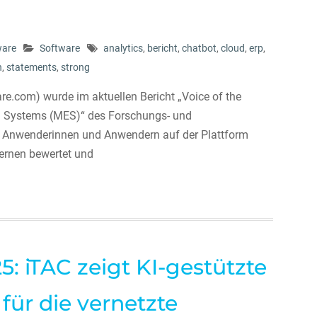
ware
Software
analytics
,
bericht
,
chatbot
,
cloud
,
erp
,
h
,
statements
,
strong
e.com) wurde im aktuellen Bericht „Voice of the
n Systems (MES)“ des Forschungs- und
Anwenderinnen und Anwendern auf der Plattform
ternen bewertet und
: iTAC zeigt KI-gestützte
für die vernetzte