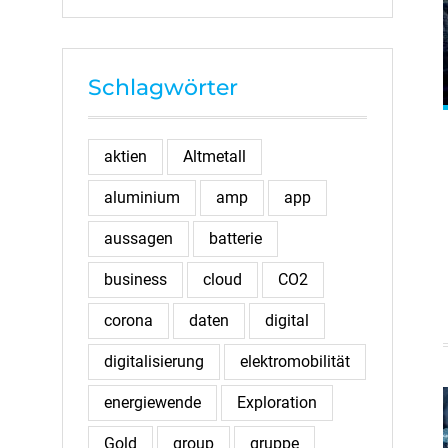
Schlagwörter
aktien
Altmetall
aluminium
amp
app
aussagen
batterie
business
cloud
CO2
corona
daten
digital
digitalisierung
elektromobilität
energiewende
Exploration
Gold
group
gruppe