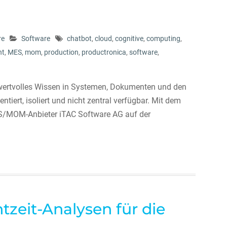
re
Software
chatbot
,
cloud
,
cognitive
,
computing
,
nt
,
MES
,
mom
,
production
,
productronica
,
software
,
 wertvolles Wissen in Systemen, Dokumenten und den
tiert, isoliert und nicht zentral verfügbar. Mit dem
ES/MOM-Anbieter iTAC Software AG auf der
tzeit-Analysen für die