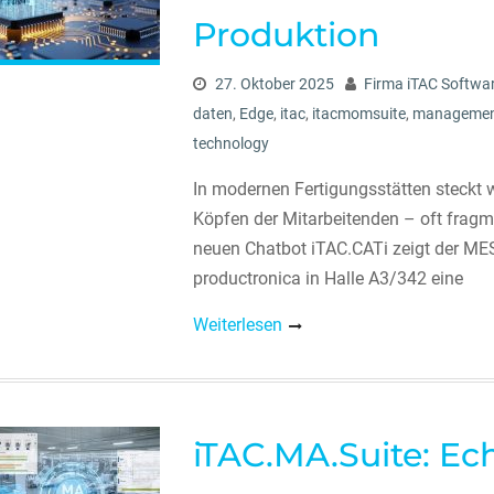
Produktion
27. Oktober 2025
Firma iTAC Softwa
daten
,
Edge
,
itac
,
itacmomsuite
,
manageme
technology
In modernen Fertigungsstätten steckt
Köpfen der Mitarbeitenden – oft fragmen
neuen Chatbot iTAC.CATi zeigt der M
productronica in Halle A3/342 eine
Weiterlesen
iTAC.MA.Suite: Ech