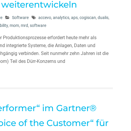
k weiterentwickeln
re
Software
accevo
,
analytics
,
aps
,
cogiscan
,
dualis
,
ility
,
mom
,
mrd
,
software
ler Produktionsprozesse erfordert heute mehr als
nd integrierte Systeme, die Anlagen, Daten und
hgängig verbinden. Seit nunmehr zehn Jahren ist die
om) Teil des Dürr-Konzerns und
Performer“ im Gartner®
oice of the Customer“ für