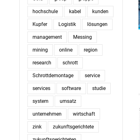
hochschule
kabel
kunden
Kupfer
Logistik
lösungen
management
Messing
mining
online
region
research
schrott
Schrottdemontage
service
services
software
studie
system
umsatz
unternehmen
wirtschaft
zink
zukunftsgerichtete
zukunftsgerichteten