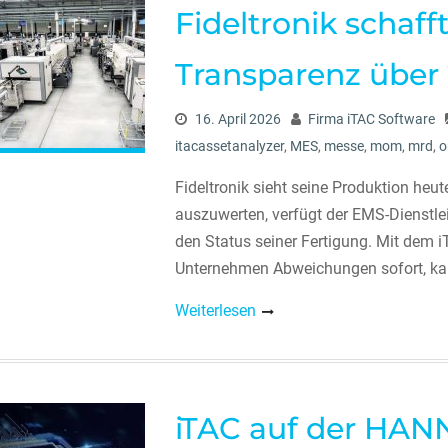
Fideltronik schaff
Transparenz über 
16. April 2026
Firma iTAC Software
itacassetanalyzer
,
MES
,
messe
,
mom
,
mrd
,
o
Fideltronik sieht seine Produktion heut
auszuwerten, verfügt der EMS-Dienstlei
den Status seiner Fertigung. Mit dem 
Unternehmen Abweichungen sofort, ka
Weiterlesen
iTAC auf der HAN