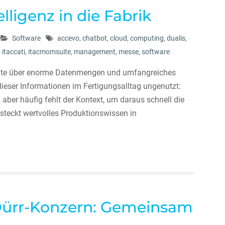
ligenz in die Fabrik
Software
accevo
,
chatbot
,
cloud
,
computing
,
dualis
,
,
itaccati
,
itacmomsuite
,
management
,
messe
,
software
ute über enorme Datenmengen und umfangreiches
dieser Informationen im Fertigungsalltag ungenutzt:
 aber häufig fehlt der Kontext, um daraus schnell die
 steckt wertvolles Produktionswissen in
 Dürr-Konzern: Gemeinsam