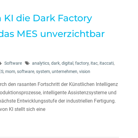
 KI die Dark Factory
 das MES unverzichtbar
Software
analytics
,
dark
,
digital
,
factory
,
itac
,
itaccati
,
ES
,
mom
,
software
,
system
,
unternehmen
,
vision
ch den rasanten Fortschritt der Künstlichen Intelligenz
uktionsprozesse, intelligente Assistenzsysteme und
nächste Entwicklungsstufe der industriellen Fertigung.
n KI stellt sich eine