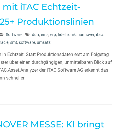
t mit iTAC Echtzeit-
25+ Produktionslinien
Software
dürr
,
ems
,
erp
,
fideltronik
,
hannover
,
itac
,
racle
,
smt
,
software
,
umsatz
e in Echtzeit. Statt Produktionsdaten erst am Folgetag
ster über einen durchgängigen, unmittelbaren Blick auf
iTAC.Asset.Analyzer der iTAC Software AG erkennt das
nn schneller
NOVER MESSE: KI bringt