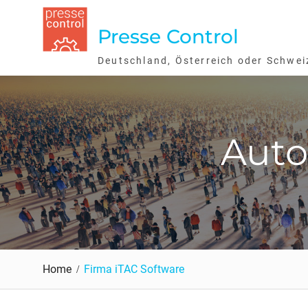
Skip
to
Presse Control
content
Deutschland, Österreich oder Schwei
Auto
Home
Firma iTAC Software