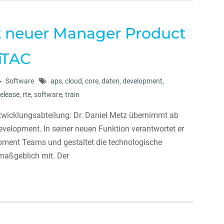
st neuer Manager Product
iTAC
Software
aps
,
cloud
,
core
,
daten
,
development
,
release
,
rte
,
software
,
train
ntwicklungsabteilung: Dr. Daniel Metz übernimmt ab
evelopment. In seiner neuen Funktion verantwortet er
pment Teams und gestaltet die technologische
maßgeblich mit. Der