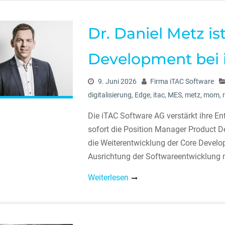
Dr. Daniel Metz i
Development bei 
9. Juni 2026
Firma iTAC Software
digitalisierung
,
Edge
,
itac
,
MES
,
metz
,
mom
,
Die iTAC Software AG verstärkt ihre E
sofort die Position Manager Product D
die Weiterentwicklung der Core Develo
Ausrichtung der Softwareentwicklung 
Weiterlesen