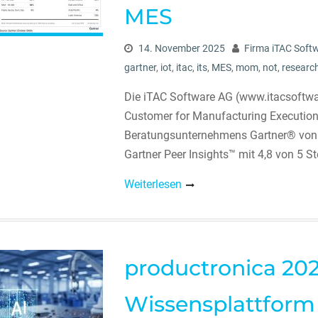
MES
14. November 2025
Firma iTAC Soft
gartner
,
iot
,
itac
,
its
,
MES
,
mom
,
not
,
researc
Die iTAC Software AG (www.itacsoftwar
Customer for Manufacturing Executio
Beratungsunternehmens Gartner® von 
Gartner Peer Insights™ mit 4,8 von 5 S
Weiterlesen
productronica 2025
Wissensplattform 